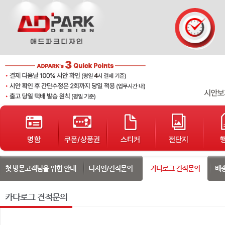
단가표
샘플디자인
개인결제
배송조회
고객게시판
봉투
서식지
자석광고지
로고제작
기타인쇄
첫 방문고객님을 위한 안내
디자인/견적문의
카다로그 견적문의
배
카다로그 견적문의