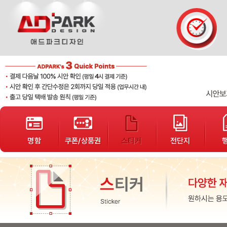
단가표
샘플디자인
개인결제
배송조회
고객게시판
봉투
서식지
자석광고지
로고제작
기타인쇄