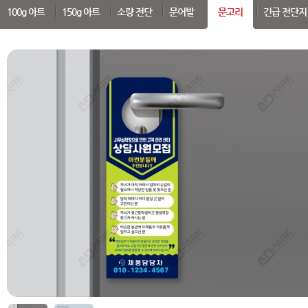
SEARCH
100g 아트
150g 아트
소량 전단
문어발
문고리
긴급 전단지
 부가세 포함가입니다. (3만원 이상 무료배송)