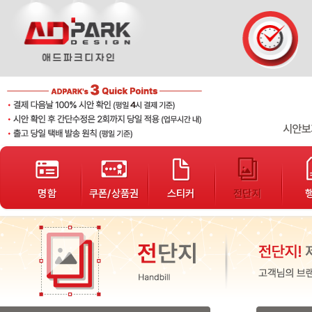
단가표
샘플디자인
개인결제
배송조회
고객게시판
봉투
서식지
자석광고지
로고제작
기타인쇄