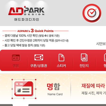
단가표
샘플디자인
개인결제
배송조회
고객게시판
봉투
서식지
자석광고지
로고제작
기타인쇄