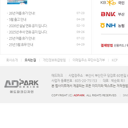
평일 AM 9:30 ~ PM 7:00 / 점심시간 PM 12:00 ~ 1:00
26년 여름 휴가 안내!
07-23
5월 출고 안내
04-28
2026년 설날 연휴 공지 입니다.
웹하드 및 메신져
02-10
2025년 추석 연휴 공지 입니다.
09-26
25년 여름 휴가 안내!
07-22
25년 5월 휴무 안내
04-29
회사소개
오시는길
개인정보취급방침
이메일주소 무단수집거부
KCP
애드파크
사업장주소 : 부산시 부산진구 당감로 60번길 6
사업자 등록번호 : 605-20-75153
대표 : 박순희 외1
본 웹사이트에서 제공되는 모든 이미지와 텍스트는 저작권법에
COPYRIGHT (C)
ADPARK
. ALL RIGHTS RESERVED.
SIN