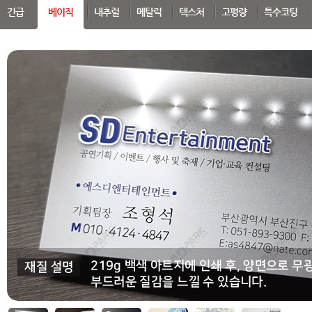
SEARCH
긴급
베이직
내추럴
메탈릭
텍스처
고평량
특수코팅
 부가세 포함가입니다. (3만원 이상 무료배송)