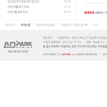
2025년 추석 연휴 공지 입니다.
09-26
25년 여름 휴가 안내!
07-22
25년 5월 휴무 안내
04-29
회사소개
오시는길
개인정보취급방침
이메일주소 무단수집거부
KCP
애드파크
사업장주소 : 부산시 부산진구 당감로 60번길 6
사업자 등록번호 : 605-20-75153
대표 : 박순희 외1
본 웹사이트에서 제공되는 모든 이미지와 텍스트는 저작권법에
COPYRIGHT (C)
ADPARK
. ALL RIGHTS RESERVED.
SIN