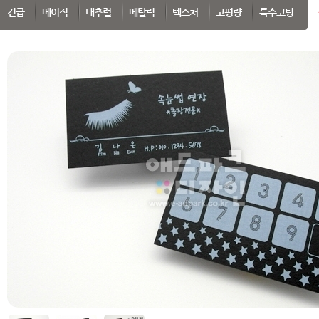
SEARCH
긴급
베이직
내추럴
메탈릭
텍스처
고평량
특수코팅
 부가세 포함가입니다. (3만원 이상 무료배송)