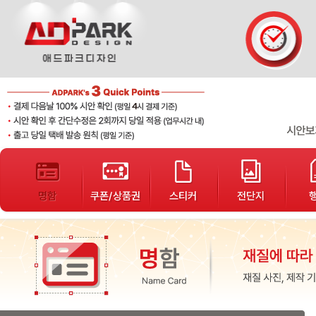
단가표
샘플디자인
개인결제
배송조회
고객게시판
봉투
서식지
자석광고지
로고제작
기타인쇄